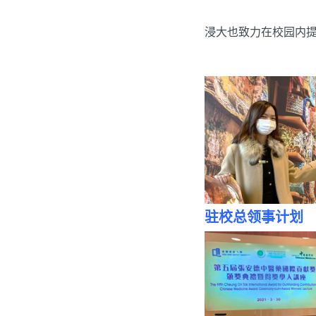
入读浸大
浸大也致力在校园内
学与教
浸大研究
校园生活
关于浸大
驻校总领事计划
BUniPort
重要连结