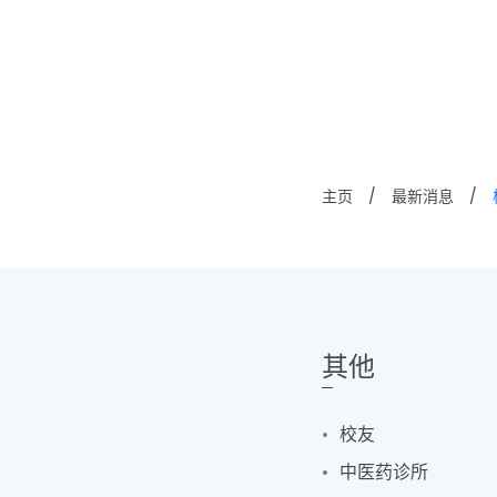
关于浸大
BUniPort
重要连结
主页
/
最新消息
/
其他
校友
中医药诊所