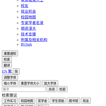
有意报读人士
校友
就业机会
校园地图
专家学者名录
捐资浸大
技术支援
附属及相关机构
BUhub
重要通知
检索
翻译
EN
繁
简
调整字体
缩小字体
重置字体大小
放大字体
关闭
检索
检索建议
工作实习
校园地图
奖学金
学生资助
图书馆
校友