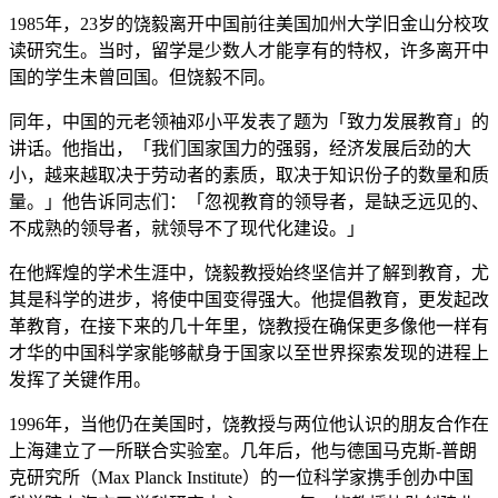
1985年，23岁的饶毅离开中国前往美国加州大学旧金山分校攻
读研究生。当时，留学是少数人才能享有的特权，许多离开中
国的学生未曾回国。但饶毅不同。
同年，中国的元老领袖邓小平发表了题为「致力发展教育」的
讲话。他指出，「我们国家国力的强弱，经济发展后劲的大
小，越来越取决于劳动者的素质，取决于知识份子的数量和质
量。」他告诉同志们：「忽视教育的领导者，是缺乏远见的、
不成熟的领导者，就领导不了现代化建设。」
在他辉煌的学术生涯中，饶毅教授始终坚信并了解到教育，尤
其是科学的进步，将使中国变得强大。他提倡教育，更发起改
革教育，在接下来的几十年里，饶教授在确保更多像他一样有
才华的中国科学家能够献身于国家以至世界探索发现的进程上
发挥了关键作用。
1996年，当他仍在美国时，饶教授与两位他认识的朋友合作在
上海建立了一所联合实验室。几年后，他与德国马克斯-普朗
克研究所（Max Planck Institute）的一位科学家携手创办中国