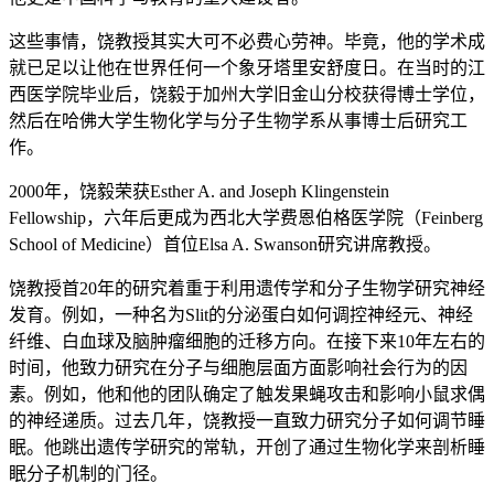
这些事情，饶教授其实大可不必费心劳神。毕竟，他的学术成
就已足以让他在世界任何一个象牙塔里安舒度日。在当时的江
西医学院毕业后，饶毅于加州大学旧金山分校获得博士学位，
然后在哈佛大学生物化学与分子生物学系从事博士后研究工
作。
2000年，饶毅荣获Esther A. and Joseph Klingenstein
Fellowship，六年后更成为西北大学费恩伯格医学院（Feinberg
School of Medicine）首位Elsa A. Swanson研究讲席教授。
饶教授首20年的研究着重于利用遗传学和分子生物学研究神经
发育。例如，一种名为Slit的分泌蛋白如何调控神经元、神经
纤维、白血球及脑肿瘤细胞的迁移方向。在接下来10年左右的
时间，他致力研究在分子与细胞层面方面影响社会行为的因
素。例如，他和他的团队确定了触发果蝇攻击和影响小鼠求偶
的神经递质。过去几年，饶教授一直致力研究分子如何调节睡
眠。他跳出遗传学研究的常轨，开创了通过生物化学来剖析睡
眠分子机制的门径。