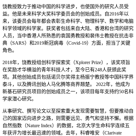
饶教授致力于推动中国的科学进步，也使国外的研究人员受
益。他是未来科学大奖科学委员会的创始成员。自2016年以
来，该委员会每年都会表彰生命科学、物理科学、数学和电脑
科学领域的科学家。获奖者包括来自大陆、香港和台湾的研究
人员，当中香港人所熟悉的袁国勇教授和裴伟士教授在抗击非
典（SARS）和2019新冠病毒（Covid-19）方面，担当了关键
角色。
2018年，饶教授组创科学探索奖（Xplorer Prize），该奖项旨
在奖励才华横溢的青年科技人才，至今已有248人获颁此奖
项。其他创始成员包括诺贝尔奖得主杨振宁教授等中国科学界
泰斗，以及腾讯创始人马化腾等商界翘楚。 2022年，他成为
新基石研究员项目的创始成员之一，该项目每年支持约50名科
学家潜心研究。
从事研究、撰写论文以至探索重大发现需要智慧，但要推动自
己的国家迈向进步之路，则需要远见、勇气和坚持不懈。根据
自然指数（Nature Index）的数据，北京大学生命科学连续五
年获评为增长最迅速的领域。去年，科睿唯安（Clarivate