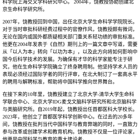
科学院上海交叉学科研究中心。 2004年，饶教授协助创建北
京生命科学研究所。
2007年，饶教授回到中国，出任北京大学生命科学学院院长。
对于当时审批科研经费过程中的官僚作风，饶教授颇有微词，
无论在国内或国外都质疑相关部门重关系轻功绩的审批标准。
他更在2004年发表于《自然》期刊上的一篇文章中写道，需要
从「以人为本」转向「以功为本」，以及此方向将如何影响中
国今后科学技术的发展。为确保有才华的科学家能专注于研
究，他在生命科学学院确立了终身聘用制。他坚持学术人员的
表现必须经过国际学者的同行评审，在北大制订了一套高水平
的聘用与解聘标准，帮助将中国科学推向世界舞台。
在接下来的10年里，饶教授建立了北京大学-清华大学生命科
学联合中心、北京大学IDG麦戈文脑科学研究所和北京脑科学
与类脑研究所。自2019年起，饶教授出任首都医科大学校长。
2023年，他创立了首都医学科学创新中心。在过去的20多年
间，饶教授在批判当代中国科学与教育弊端的同时，一直致力
参与改革或创建学术和教育机构。饶教授不仅是一位评论家，
他更是中国科学与教育的重大建设者。