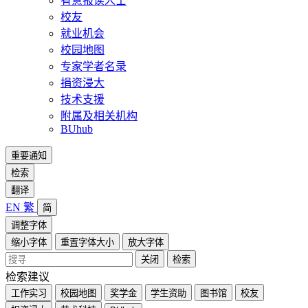
有意报读人士
校友
就业机会
校园地图
专家学者名录
捐资浸大
技术支援
附属及相关机构
BUhub
重要通知
检索
翻译
EN
繁
简
调整字体
缩小字体
重置字体大小
放大字体
关闭
检索
检索建议
工作实习
校园地图
奖学金
学生资助
图书馆
校友