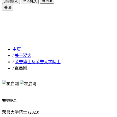
捐资浸大
艺术科技
BUhub
关闭
霍启刚
主页
/
关于浸大
/
荣誉博士及荣誉大学院士
/
霍启刚
霍启刚议员
荣誉大学院士 (2023)