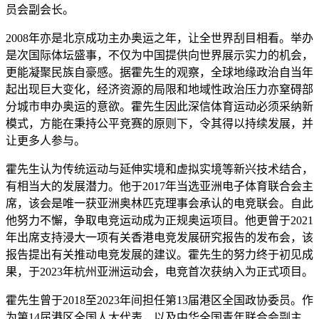
员会副会长。
2008年亦是北京成功主办奥运之年，让全世界刮目相看。举办
是次国际体坛盛事，不仅为中国提供向世界展示实力的机会，
更能凝聚民族自豪感。据霍先生的观察，全球地缘政治自当年
起出现巨大变化，经济资源的局限和地域性政治压力亦窒碍部
分城市申办奥运的意欲。霍先生因此深信体育运动必须采纳新
模式，方能在秉持公平竞赛的原则下，令其得以持续发展，并
让更多人参与。
霍先生认为传统运动与延伸实境和虚拟实境等新兴技术结合，
有相当大的发展潜力。他于2017年当选亚洲电子体育联合会主
席，该会是唯一获亚洲奥林匹克理事会承认的电竞联会。自此
他努力不懈，争取电竞运动成为正规奥运项目。他更曾于2021
年出席支持浸大一项有关香港电竞发展研究报告的发布会，该
报告提出有关推动电竞发展的建议。霍先生的努力终于初见成
果，于2023年杭州亚洲运动会，电竞首次获纳入为正式项目。
霍先生曾于2018至2023年间担任第13届港区全国政协委员。作
为第14届港区全国人大代表，以及中华全国青年联合会副主