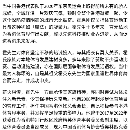
当中国香港代表队于2020年东京奥运会上取得前所未有的骄人
成绩，全城洋溢一片欢庆气氛，顿时令整个香港凝聚一起，令
这个深陷疫情阴霾的城市无比振奋。霍启刚议员指体育运动正
具备这种犹如「魔法」的凝聚力。霍先生十多年来一直无私地
为香港体育界作出贡献，冀以先进科技推动业界进步，从而促
进香港未来发展。
霍先生对体育坚定不移的热诚投入，与其成长有莫大关系。霍
氏家族对本地体育发展建树良多，多年来除了赞助不少运动比
赛、运动设施建设，亦在国际层面争取体育发展话语权。当中
最为人称颂的，自是其祖父霍英东先生为国家重返世界体育舞
台而奔走，并成功申奥。
薪火相传，霍先生一方面承传其家族精神，亦同时尝试为体坛
注入新元素，令其保持历久常新。他自2008年起涉足体育项目
的管理工作，担任中国香港体操总会会长，自此积极参与本港
体育界事务，并发挥举足轻重的影响力。他曾于2017至2022年
获委任为香港特别行政区政府精英体育事务委员会副主席，以
及体育委员会当然成员，现为中国香港体育协会暨奥林匹克委